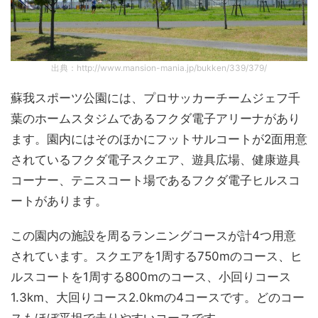
出典：http://www.mansion-mania.jp/bukken/339/379/
蘇我スポーツ公園には、プロサッカーチームジェフ千
葉のホームスタジムであるフクダ電子アリーナがあり
ます。園内にはそのほかにフットサルコートが2面用意
されているフクダ電子スクエア、遊具広場、健康遊具
コーナー、テニスコート場であるフクダ電子ヒルスコ
ートがあります。
この園内の施設を周るランニングコースが計4つ用意
されています。スクエアを1周する750mのコース、ヒ
ルスコートを1周する800mのコース、小回りコース
1.3km、大回りコース2.0kmの4コースです。どのコー
スもほぼ平坦で走りやすいコースです。