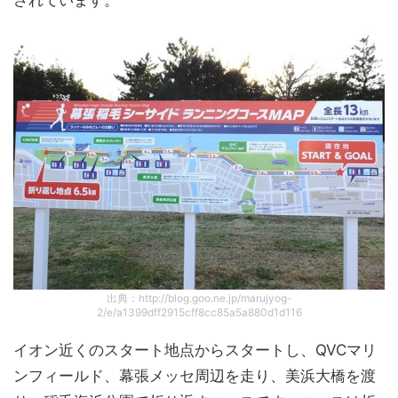
出典：http://blog.goo.ne.jp/marujyog-
2/e/a1399dff2915cff8cc85a5a880d1d116
イオン近くのスタート地点からスタートし、QVCマリ
ンフィールド、幕張メッセ周辺を走り、美浜大橋を渡