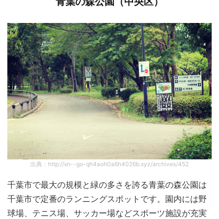
青葉の森公園（中央区）
出典：http://xn--go-qh4aoh0a6h4026b.xyz/archives/452
千葉市で最大の規模と緑の多さを誇る青葉の森公園は
千葉市で定番のランニングスポットです。園内には野
球場、テニス場、サッカー場などスポーツ施設が充実