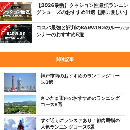
pick up
【2026最新】クッション性最強ランニン
グシューズのおすすめ11選【膝に優しい】
pick up
コスパ最強と評判のBARWINGのルームラ
ンナーのおすすめ5選
関連記事
神戸市内のおすすめのランニングコー
ス6選
さいたま市内のおすすめのランニング
コース9選
すぐ近くにランステあり！都内屈指の
人気ランニングコース5選