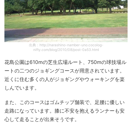
出典：http://narashino-namber-uno.cocolog-
nifty.com/blog/2010/08/post-0a53.html
花島公園は610mの芝生広場ルート、750mの球技場ル
ートの二つのジョギングコースが用意されています。
近くに住む多くの人がジョギングやウォーキングを楽
しんでいます。
また、このコースはゴムチップ舗装で、足腰に優しい
走路になっています。膝に不安を抱えるランナーも安
心して走ることが出来そうです。