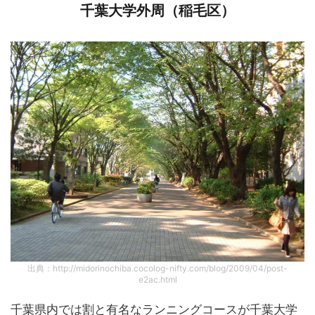
千葉大学外周（稲毛区）
出典：http://midorinochiba.cocolog-nifty.com/blog/2009/04/post-
e2ac.html
千葉県内では割と有名なランニングコースが千葉大学