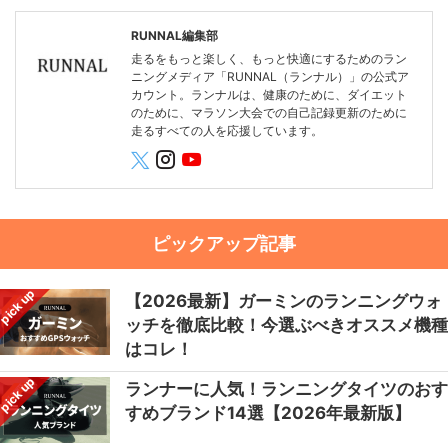
RUNNAL編集部
走るをもっと楽しく、もっと快適にするためのラン
ニングメディア「RUNNAL（ランナル）」の公式ア
カウント。ランナルは、健康のために、ダイエット
のために、マラソン大会での自己記録更新のために
走るすべての人を応援しています。
ピックアップ記事
pick up
【2026最新】ガーミンのランニングウォ
ッチを徹底比較！今選ぶべきオススメ機種
はコレ！
pick up
ランナーに人気！ランニングタイツのおす
すめブランド14選【2026年最新版】