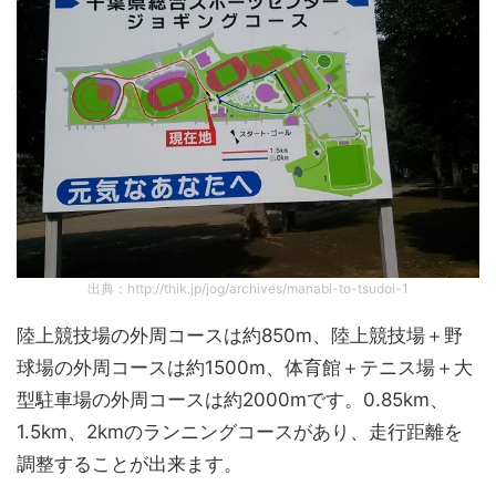
出典：http://thik.jp/jog/archives/manabi-to-tsudoi-1
陸上競技場の外周コースは約850m、陸上競技場＋野
球場の外周コースは約1500m、体育館＋テニス場＋大
型駐車場の外周コースは約2000mです。0.85km、
1.5km、2kmのランニングコースがあり、走行距離を
調整することが出来ます。