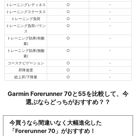
トレーニングレディネス
○
-
トレーニングステータス
○
-
トレーニング負荷
○
-
トレーニング負荷バラン
○
-
ス
トレーニング効果(有酸
○
-
素)
トレーニング効果(無酸
○
-
素)
コースナビゲーション
○
-
昇降速度
○
-
総上昇/下降量
○
-
Garmin Forerunner 70と55を比較して、今
選ぶならどっちがおすすめ？？
今買うなら間違いなく大幅進化した
「Forerunner 70」がおすすめ！