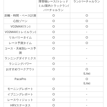
障害物レース/トレッド
ラン/バーチャルラン
ミル/屋内トラックラン/
バーチャルラン
距離・時間・ペース計測
○
○
心拍ゾーン
○
○
VO2MAX(ラン)
○
○
VO2MAX(トレイルラン)
○
-
リカバリータイム
○
○
レース予測タイム
○
○
コース・天候別レース予
○
-
測
ランニングダイナミクス
○
-
ランニングパワー
○
-
おすすめワークアウト
○
○
(Lite)
PacePro
○
○
(Lite)
モーニングレポート
○
-
イブニングレポート
○
-
レースウィジェット
○
-
HRVステータス
○
-