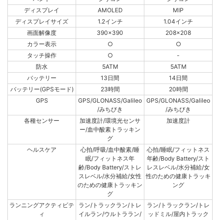
ディスプレイ
AMOLED
MIP
ディスプレイサイズ
1.2インチ
1.04インチ
画面解像度
390x390
208x208
カラー表示
○
○
タッチ操作
○
-
防水
5ATM
5ATM
バッテリー
13日間
14日間
バッテリー(GPSモード)
23時間
20時間
GPS
GPS/GLONASS/Galileo
GPS/GLONASS/Galileo
/みちびき
/みちびき
各種センサー
加速度計/環境光センサ
加速度計
ー/血中酸素トラッキン
グ
ヘルスケア
心拍/呼吸/血中酸素/睡
心拍/睡眠/フィットネス
眠/フィットネス年
年齢/Body Battery/スト
齢/Body Battery/ストレ
レスレベル/水分補給/女
スレベル/水分補給/女性
性のための健康トラッキ
のための健康トラッキン
ング
グ
ランニングアクティビテ
ラン/トラックラン/トレ
ラン/トラックラン/トレ
ィ
イルラン/ウルトララン/
ッドミル/屋内トラック