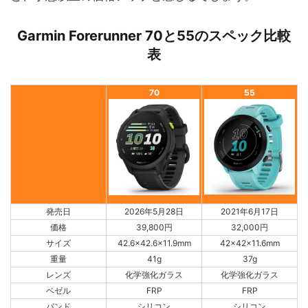
Garmin Forerunner 70と55のスペック比較
表
70
55
発売日
2026年5月28日
2021年6月17日
価格
39,800円
32,000円
サイズ
42.6x42.6x11.9mm
42x42x11.6mm
重量
41g
37g
レンズ
化学強化ガラス
化学強化ガラス
ベゼル
FRP
FRP
バンド
シリコン
シリコン