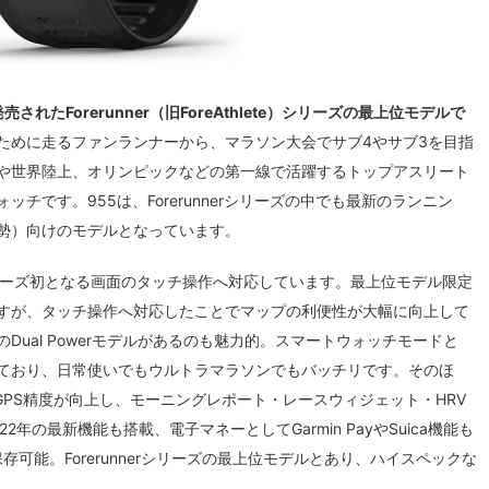
発売されたForerunner（旧ForeAthlete）シリーズの最上位モデルで
健康のために走るファンランナーから、マラソン大会でサブ4やサブ3を目指
や世界陸上、オリンピックなどの第一線で活躍するトップアスリート
チです。955は、Forerunnerシリーズの中でも最新のランニン
勢）向けのモデルとなっています。
unnerシリーズ初となる画面のタッチ操作へ対応しています。最上位モデル限定
すが、タッチ操作へ対応したことでマップの利便性が大幅に向上して
ual Powerモデルがあるのも魅力的。スマートウォッチモードと
びており、日常使いでもウルトラマラソンでもバッチリです。そのほ
GPS精度が向上し、モーニングレポート・レースウィジェット・HRV
年の最新機能も搭載、電子マネーとしてGarmin PayやSuica機能も
存可能。Forerunnerシリーズの最上位モデルとあり、ハイスペックな