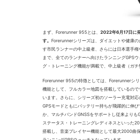
まず、Forerunner 955とは、
2022年6月17日に
す。
Forerunnerシリーズは、ダイエットや
す市民ランナーの中上級者、さらには日本選手権
まで、全てのランナーへ向けたランニングGPSウォッ
グ・トレーニング機能が満載で、中上級者（ガチ
Forerunner 955の特徴としては、Forer
機能として、フルカラー地図を搭載しているので
います。さらに、シリーズ初のソーラー充電対応のD
GPSモードともにバッテリー持ちが飛躍的に伸
か、マルチバンドGNSSをサポートし従来よりも
ステータス・トレーニングレディネスといった2022
搭載し、音楽プレイヤー機能として最大2000曲保
ランニングGPSウォッチとなっています。