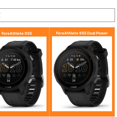
類
ForeAthlete 955 Dual Power
ForeAthlete 955