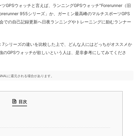
ツGPSウォッチと言えば、ランニングGPSウォッチ"Forerunner（旧
Forerunner 955シリーズ」か、ガーミン最高峰のマルチスポーツGPS
ソン大会での自己記録更新へ日夜ランニングやトレーニングに励むランナー
とfenix 7シリーズの違いを比較した上で、どんな人にはどっちがオススメか
強のGPSウォッチが欲しいという人は、是非参考にしてみてくださ
NNALに還元される場合があります。
目次