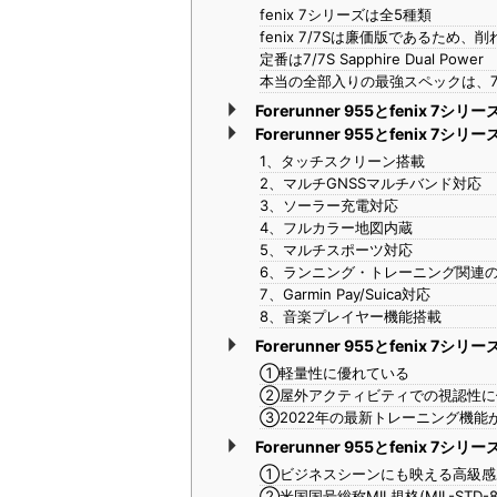
fenix 7シリーズは全5種類
fenix 7/7Sは廉価版であるため
定番は7/7S Sapphire Dual Power
本当の全部入りの最強スペックは、7X Sap
Forerunner 955とfenix 7
Forerunner 955とfenix 7
1、タッチスクリーン搭載
2、マルチGNSSマルチバンド対応
3、ソーラー充電対応
4、フルカラー地図内蔵
5、マルチスポーツ対応
6、ランニング・トレーニング関連
7、Garmin Pay/Suica対応
8、音楽プレイヤー機能搭載
Forerunner 955とfenix 
①軽量性に優れている
②屋外アクティビティでの視認性に
③2022年の最新トレーニング機能
Forerunner 955とfenix 
①ビジネスシーンにも映える高級感
②米国国号総称MIL規格(MIL-STD-8