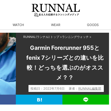
WATCH
WEAR
GOODS
RUNNAL(ランナル) トップ
>
ランニングウォッチ
>
Garmin Forerunner 955と
fenix 7シリーズとの違いを比
較！どっちを選ぶのがオスス
メ？？
投稿日：
2022年7月6日
著者：
RUNNAL編集部