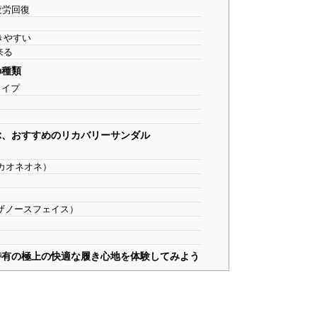
疲労回復
きやすい
来る
の種類
タイプ
ぶ、おすすめのリカバリーサンダル
）
（ホカオネオネ）
E（ザノースフェイス）
特有の極上の快適な履き心地を体験してみよう