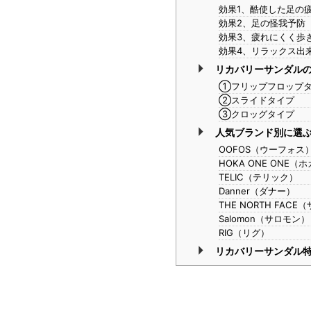
効果1、酷使した足の
効果2、足の怪我予防
効果3、疲れにくく歩
効果4、リラックス出
リカバリーサンダル
①フリップフロップ
②スライドタイプ
③クロッグタイプ
人気ブランド別に選
OOFOS（ウーフォス
HOKA ONE ONE
TELIC（テリック）
Danner（ダナー）
THE NORTH FAC
Salomon（サロモン）
RIG（リグ）
リカバリーサンダル