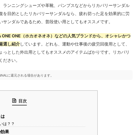
、ランニングシューズや革靴、パンプスなどからリカバリーサンダル
復を目的としたリカバリーサンダルなら、疲れ切った足を効果的に労
いサンダルであるため、普段使い用としてもオススメです。
A ONE ONE（ホカオネオネ）などの人気ブランドから、オシャレかつ
厳選し紹介
しています。どれも、運動や仕事後の疲労回復用として、
ょっとした外出用としてもオススメのアイテムばかりです。リカバリ
ください。
NNALに還元される場合があります。
目次
とは
いは？？
の効果