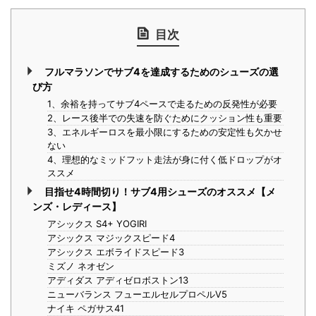
目次
フルマラソンでサブ4を達成するためのシューズの選
び方
1、余裕を持ってサブ4ペースで走るための反発性が必要
2、レース後半での失速を防ぐためにクッション性も重要
3、エネルギーロスを最小限にするための安定性も欠かせ
ない
4、理想的なミッドフット走法が身に付く低ドロップがオ
ススメ
目指せ4時間切り！サブ4用シューズのオススメ【メ
ンズ・レディース】
アシックス S4+ YOGIRI
アシックス マジックスピード4
アシックス エボライドスピード3
ミズノ ネオゼン
アディダス アディゼロボストン13
ニューバランス フューエルセルプロペルV5
ナイキ ペガサス41