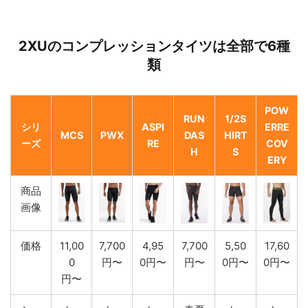
2XUのコンプレッションタイツは全部で6種
類
POW
RUN
1/2S
シリ
ASPI
ERRE
MCS
PWX
DAS
HIRT
ーズ
RE
COV
H
S
ERY
商品
画像
価格
11,00
7,700
4,95
7,700
5,50
17,60
0
円〜
0円〜
円〜
0円〜
0円〜
円〜