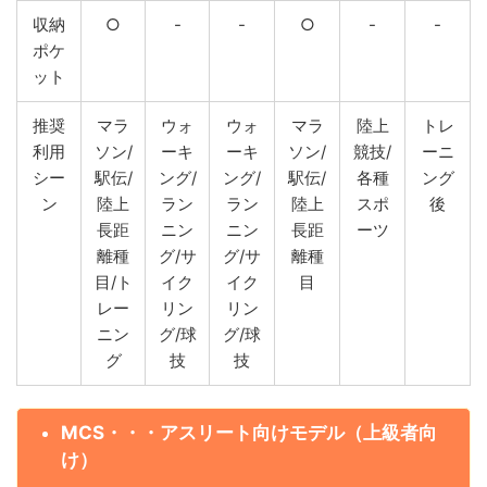
収納
○
-
-
○
-
-
ポケ
ット
推奨
マラ
ウォ
ウォ
マラ
陸上
トレ
利用
ソン/
ーキ
ーキ
ソン/
競技/
ーニ
シー
駅伝/
ング/
ング/
駅伝/
各種
ング
ン
陸上
ラン
ラン
陸上
スポ
後
長距
ニン
ニン
長距
ーツ
離種
グ/サ
グ/サ
離種
目/ト
イク
イク
目
レー
リン
リン
ニン
グ/球
グ/球
グ
技
技
MCS・・・アスリート向けモデル（上級者向
け）