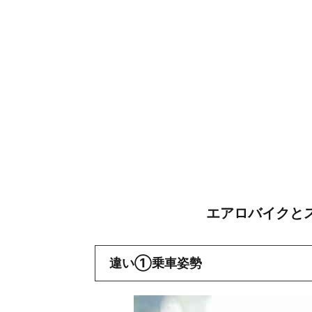
エアロバイクと
違い①乗車姿勢