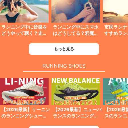
ランニング中に音楽を
ランニング中にスマホ
市民ランナ
どうやって聴く？走り
はどうしてる？邪魔に
すすめラン
ながら音楽を聴く方法5
ならないオススメの持
ラソンブロ
選
ち運び方法5選
性＆女性】
もっと見る
RUNNING SHOES
【2026最新】リーニン
【2026最新】ニューバ
【2026
のランニングシューズ
ランスのランニングシ
スのランニ
の走力別おすすめ6選
ューズの走力レベル別
ズの走力レ