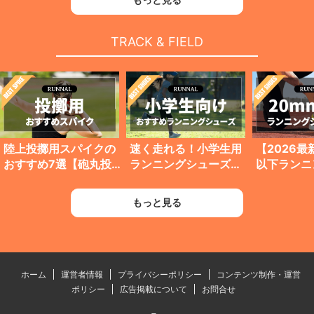
TRACK & FIELD
陸上投擲用スパイクの
速く走れる！小学生用
【2026最
おすすめ7選【砲丸投
ランニングシューズの
以下ランニ
げ・円盤投げ・ハンマ
おすすめ13選【陸上や
ズ一覧【陸
ー投げ・やり投げ】
運動会に人気】
レースで使
もっと見る
ホーム
運営者情報
プライバシーポリシー
コンテンツ制作・運営
ポリシー
広告掲載について
お問合せ