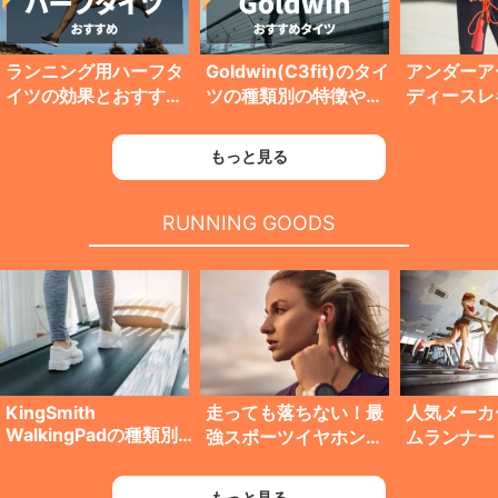
ランニング用ハーフタ
Goldwin(C3fit)のタイ
アンダーア
イツの効果とおすすめ
ツの種類別の特徴や違
ディースレ
モデル10選【メンズ・
いを比較！どれを選ぶ
すすめ12
レディース】
のがオススメ？？
にもおしゃ
もっと見る
RUNNING GOODS
KingSmith
走っても落ちない！最
人気メーカ
WalkingPadの種類別
強スポーツイヤホンの
ムランナー
の違いを比較！どれを
おすすめ10選【2024
グマシンの
選ぶのがおすすめ？？
年最新版】
選【2024
もっと見る