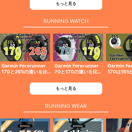
【初心者・中級者・上
おすすめ8選【初心
すめ8選【
もっと見る
級者】
者・中級者・上級者】
級者・上級
RUNNING WATCH
Garmin Forerunner
Garmin Forerunner
Garmin Fo
170と265の違いを比
70と170の違いを比
170は16
較！どっちを選ぶのが
較！どっちを選ぶのが
した？その
おすすめ？？
おすすめ？？
比較
もっと見る
RUNNING WEAR