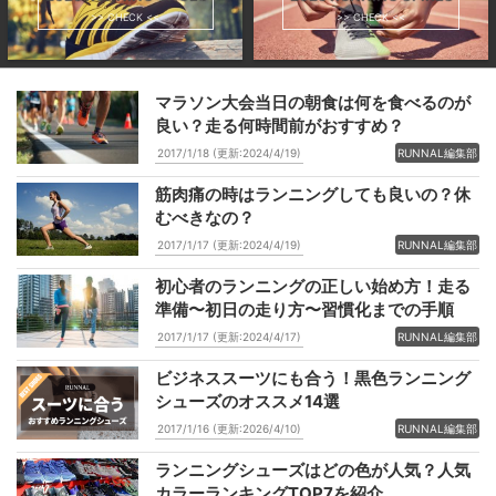
>> CHECK <<
>> CHECK <<
マラソン大会当日の朝食は何を食べるのが
良い？走る何時間前がおすすめ？
2017/1/18 (更新:2024/4/19)
RUNNAL編集部
筋肉痛の時はランニングしても良いの？休
むべきなの？
2017/1/17 (更新:2024/4/19)
RUNNAL編集部
初心者のランニングの正しい始め方！走る
準備〜初日の走り方〜習慣化までの手順
2017/1/17 (更新:2024/4/17)
RUNNAL編集部
ビジネススーツにも合う！黒色ランニング
シューズのオススメ14選
2017/1/16 (更新:2026/4/10)
RUNNAL編集部
ランニングシューズはどの色が人気？人気
カラーランキングTOP7を紹介